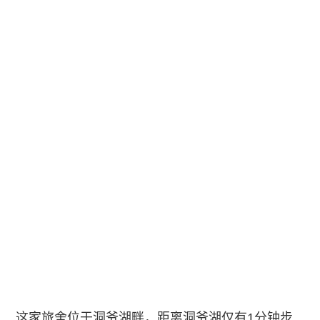
这家旅舍位于洞爷湖畔，距离洞爷湖仅有1分钟步