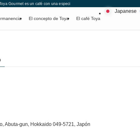
Toya Gourmet es un café con una especialidad en Hokkaido, y se enorgullece de 
Japanese
ermanencia
El concepto de Toya
El café Toya
o
o, Abuta-gun, Hokkaido 049-5721, Japón