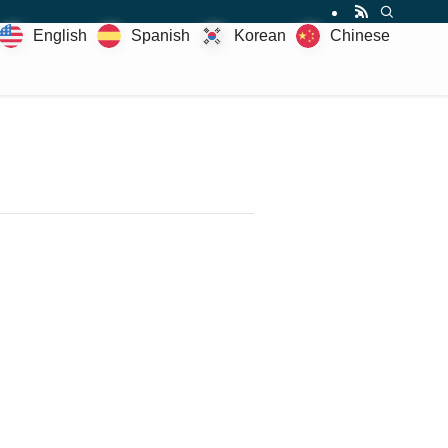
servirle solo aquí | El Toya
English
Spanish
Korean
Chinese