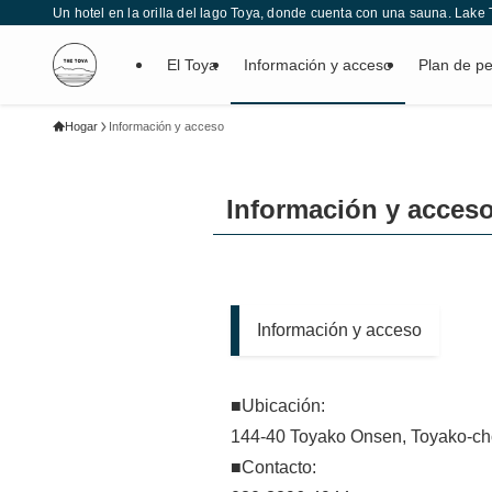
Un hotel en la orilla del lago Toya, donde cuenta con una sauna. Lake 
El Toya
Información y acceso
Plan de p
Hogar
Información y acceso
Información y acces
Información y acceso
■Ubicación:
144-40 Toyako Onsen, Toyako-ch
■Contacto: