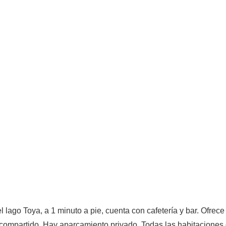
el lago Toya, a 1 minuto a pie, cuenta con cafetería y bar. Ofrec
o compartido. Hay aparcamiento privado. Todas las habitaciones