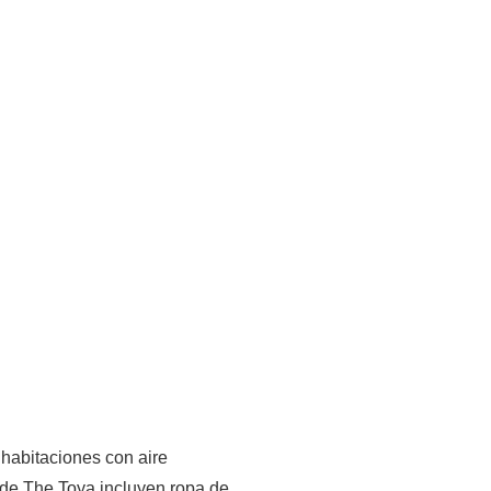
e habitaciones con aire
 de The Toya incluyen ropa de